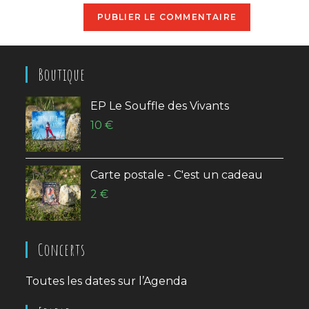
de
comment
votre
site
(facultatif)
Boutique
EP Le Souffle des Vivants
10
€
Carte postale - C'est un cadeau
2
€
Concerts
Toutes les dates sur l’
Agenda