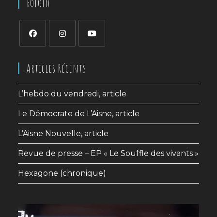
Fololo
S’ouvre
S’ouvre
S’ouvre
dans
dans
dans
Articles Récents
un
un
un
nouvel
nouvel
nouvel
L’hebdo du vendredi, article
onglet
onglet
onglet
Le Démocrate de L’Aisne, article
L’Aisne Nouvelle, article
Revue de presse – EP « Le Souffle des vivants »
Hexagone (chronique)