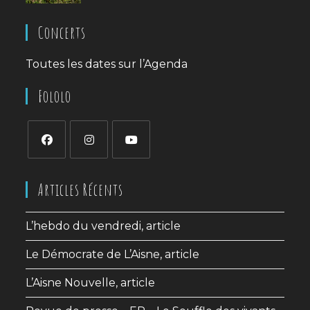
Concerts
Toutes les dates sur l’
Agenda
Fololo
S’ouvre
S’ouvre
S’ouvre
dans
dans
dans
Articles Récents
un
un
un
nouvel
nouvel
nouvel
L’hebdo du vendredi, article
onglet
onglet
onglet
Le Démocrate de L’Aisne, article
L’Aisne Nouvelle, article