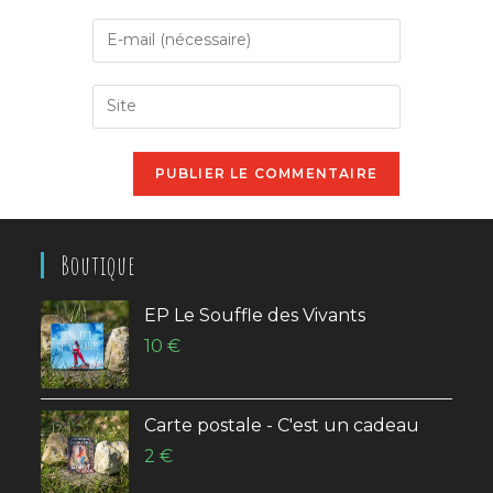
name
Enter
or
your
username
email
Saisir
to
address
l’URL
comment
to
de
comment
votre
site
(facultatif)
Boutique
EP Le Souffle des Vivants
10
€
Carte postale - C'est un cadeau
2
€