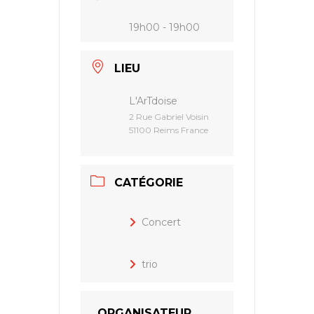
19h00 - 19h00
LIEU
L'ArTdoise
2 Rue Gabriel Voisin
51100 Reims France
CATÉGORIE
Concert
trio
ORGANISATEUR