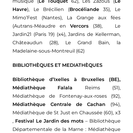
musique (
Le Touquet
62), Les Zazous (
Le
Havre
), Le Brécilien (
Brocéliande
35), Le
Mimo’Fest (Nantes), La Grange aux fées
(Autrans-Méaudre en
Vercors
(38), Le
Jardin21 (Paris 19) (x4), Jardins de Kellerman,
Châteaudun (28), Le Grand Bain, la
Madelaine-sous-Montreuil (62)
BIBLIOTHÈQUES ET MEDIATHÈQUES
Bibliothèque d’Ixelles à Bruxelles (BE),
Médiathèque Falala
Reims (51),
Médiathèque de Fontenay-aux-roses (92),
Médiathèque Centrale de Cachan
(94),
Médiathèque de St Just en Chaussée (60), x3
,
Festival Le Jardin des mots
– Bibliothèque
Départementale de la Marne : Médiathèque