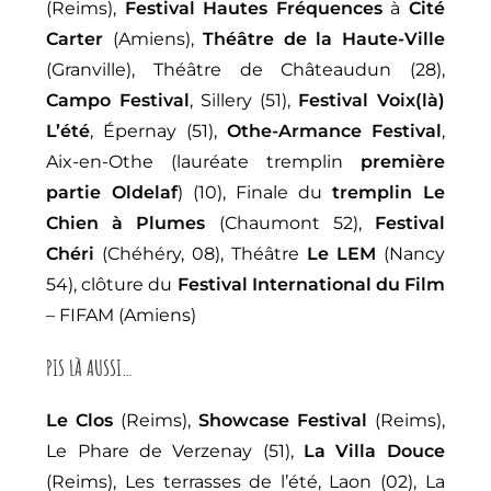
(Reims),
Festival Hautes Fréquences
à
Cité
Carter
(Amiens),
Théâtre de la Haute-Ville
(Granville), Théâtre de Châteaudun (28),
Campo Festival
, Sillery (51),
Festival Voix(là)
L’été
, Épernay (51),
Othe-Armance Festival
,
Aix-en-Othe (lauréate tremplin
première
partie Oldelaf
) (10), Finale du
tremplin Le
Chien à Plumes
(Chaumont 52),
Festival
Chéri
(Chéhéry, 08), Théâtre
Le LEM
(Nancy
54), clôture du
Festival International du Film
– FIFAM (Amiens)
PIS LÀ AUSSI…
Le Clos
(Reims),
Showcase Festival
(Reims),
Le Phare de Verzenay (51),
La Villa Douce
(Reims), Les terrasses de l’été, Laon (02), La