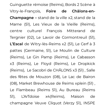
Guinguette rémoise (Reims), Bords 2 Scène à
Vitry-le-François,
Foire de Châlons-en-
Champagne –
stand de la ville x2, stand de la
Marne (51), Les Vieux de la Vieille (Reims),
centre culturel François Mitterand de
Tergnier (02), Le Lavoir de Cormontreuil (51),
L’Escal
de Witry-lès-Reims x2 (51), Le Cerf à 3
pattes (Germaine, 51), Le Moulin de Culture
(Reims),
Le Gin Pamp (Reims), Le Cabasson
x3 (Reims), Le Floyd (Reims), Le Dropkick
(Reims),
Le Sacobri de CHÂLONS x3 (51) , Salle
des fêtes de Mouzon (08),
Le Lac de Bairon
(08)
, Market Brewhouse de Reims xplein (51) ,
Le Flambeau (Reims 51), Au Bureau (Reims
51), L’ArTdoise x4(Reims), Maison de
champagne Veuve Cliquot (Verzy 51), INSPE