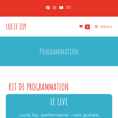
LUCIE JOY
MENU
0
Programmation
KIT DE PROGRAMMATION​
LE LIVE
Lucie Joy : performance – voix, guitare,