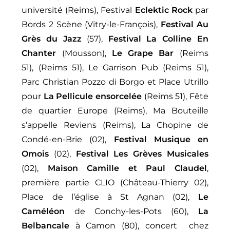
université (Reims), Festival
Eclektic Rock
par
Bords 2 Scène (Vitry-le-François),
Festival Au
Grès du Jazz
(57),
Festival La Colline En
Chanter
(Mousson),
Le Grape Bar
(Reims
51), (Reims 51), Le Garrison Pub (Reims 51),
Parc Christian Pozzo di Borgo et Place Utrillo
pour
La Pellicule ensorcelée
(Reims 51),
Fête
de quartier Europe (Reims), Ma Bouteille
s’appelle Reviens (Reims), La Chopine de
Condé-en-Brie (02),
Festival Musique en
Omois
(02),
Festival Les Grèves Musicales
(02),
Maison Camille et Paul Claudel
,
première partie CLIO (Château-Thierry 02),
Place de l’église à St Agnan (02),
Le
Caméléon
de Conchy-les-Pots (60),
La
Belbancale
à Camon (80), concert chez