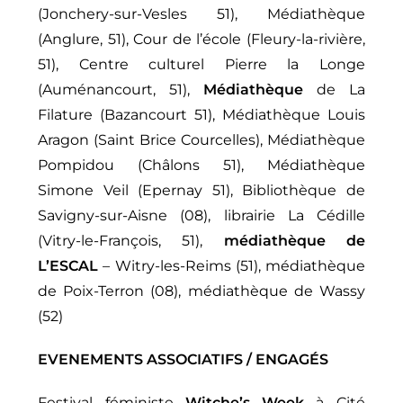
(Jonchery-sur-Vesles 51), Médiathèque
(Anglure, 51), Cour de l’école (Fleury-la-rivière,
51), Centre culturel Pierre la Longe
(Auménancourt, 51),
Médiathèque
de La
Filature (Bazancourt 51), Médiathèque Louis
Aragon (Saint Brice Courcelles), Médiathèque
Pompidou (Châlons 51),
Médiathèque
Simone Veil (Epernay 51),
Bibliothèque de
Savigny-sur-Aisne (08), librairie La Cédille
(Vitry-le-François, 51),
médiathèque de
L’ESCAL
– Witry-les-Reims (51), médiathèque
de Poix-Terron (08), médiathèque de Wassy
(52)
EVENEMENTS ASSOCIATIFS / ENGAGÉS
Festival féministe
Witche’s Week
à Cité