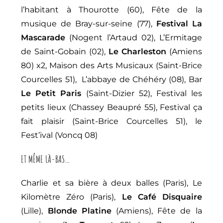
l’habitant à Thourotte (60), Fête de la
musique de Bray-sur-seine (77),
Festival La
Mascarade
(Nogent l’Artaud 02), L’Ermitage
de Saint-Gobain (02),
Le Charleston
(Amiens
80) x2, Maison des Arts Musicaux (Saint-Brice
Courcelles 51), L’abbaye de Chéhéry (08), Bar
Le Petit Paris
(Saint-Dizier 52), Festival les
petits lieux (Chassey Beaupré 55), Festival ça
fait plaisir (Saint-Brice Courcelles 51), le
Fest’ival (Voncq 08)
ET MÊME LÀ-BAS…
Charlie et sa bière à deux balles (Paris), Le
Kilomètre Zéro (Paris),
Le Café Disquaire
(Lille),
Blonde Platine
(Amiens), Fête de la