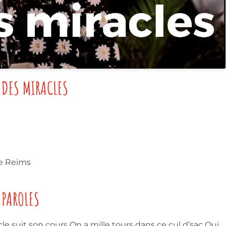
 DES MIRACLES
de Reims
PAROLES
cle suit son cours On a mille tours dans ce cul d’sac Oui