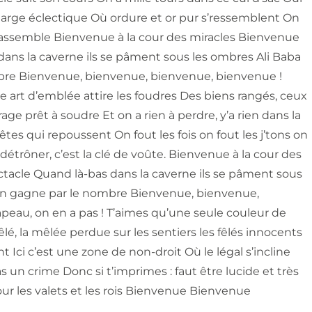
arge éclectique Où ordure et or pur s’ressemblent On
i rassemble Bienvenue à la cour des miracles Bienvenue
dans la caverne ils se pâment sous les ombres Ali Baba
mbre Bienvenue, bienvenue, bienvenue, bienvenue !
e art d’emblée attire les foudres Des biens rangés, ceux
ge prêt à soudre Et on a rien à perdre, y’a rien dans la
tes qui repoussent On fout les fois on fout les j’tons on
à détrôner, c’est la clé de voûte. Bienvenue à la cour des
ctacle Quand là-bas dans la caverne ils se pâment sous
’on gagne par le nombre Bienvenue, bienvenue,
peau, on en a pas ! T’aimes qu’une seule couleur de
, la mêlée perdue sur les sentiers les fêlés innocents
Ici c’est une zone de non-droit Où le légal s’incline
as un crime Donc si t’imprimes : faut être lucide et très
pour les valets et les rois Bienvenue Bienvenue